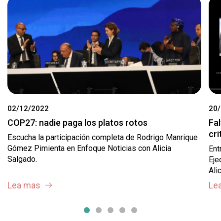
02/12/2022
20
COP27: nadie paga los platos rotos
Fal
cri
Escucha la participación completa de Rodrigo Manrique
Gómez Pimienta en Enfoque Noticias con Alicia
Ent
Salgado.
Eje
Ali
Lea mas
Le